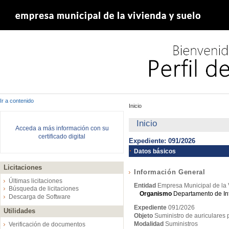
Ir a contenido
Inicio
Inicio
Acceda a más información con su
certificado digital
Expediente: 091/2026
Datos básicos
Licitaciones
Información General
Últimas licitaciones
Entidad
Empresa Municipal de la 
Búsqueda de licitaciones
Organismo
Departamento de In
Descarga de Software
Expediente
091/2026
Utilidades
Objeto
Suministro de auriculares 
Modalidad
Suministros
Verificación de documentos