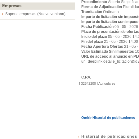
Procedimiento
Abierto Simplifica
Empresas
Forma de Adjudicación
Pluralida
Tramitación
Ordinaria
Soporte empresas (Nueva ventana)
Importe de licitación sin impues
Importe de licitación con impues
Fecha Publicación
05 - 05 - 2026
Plazo de presentación de oferta
Inicio del plazo
05 - 05 - 2026 14:
Fin del plazo
21 - 05 - 2026 14:00
Fecha Apertura Ofertas
21 - 05 
Valor Estimado Sin Impuestos
10
URL de acceso al anuncio en P
uri=deeplink:detalle_licitac
C.P.V.
[ 32342200 ]
Auriculares.
Omitir Historial de publicaciones
Historial de publicaciones