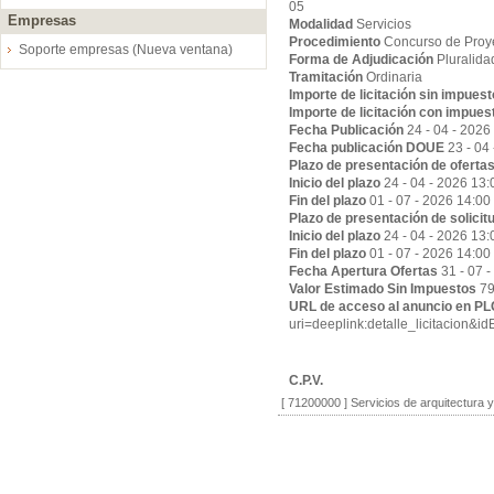
05
Empresas
Modalidad
Servicios
Procedimiento
Concurso de Proy
Soporte empresas (Nueva ventana)
Forma de Adjudicación
Pluralida
Tramitación
Ordinaria
Importe de licitación sin impues
Importe de licitación con impues
Fecha Publicación
24 - 04 - 2026
Fecha publicación DOUE
23 - 04
Plazo de presentación de oferta
Inicio del plazo
24 - 04 - 2026 13:
Fin del plazo
01 - 07 - 2026 14:00
Plazo de presentación de solicit
Inicio del plazo
24 - 04 - 2026 13:
Fin del plazo
01 - 07 - 2026 14:00
Fecha Apertura Ofertas
31 - 07 
Valor Estimado Sin Impuestos
79
URL de acceso al anuncio en P
uri=deeplink:detalle_licitaci
C.P.V.
[ 71200000 ]
Servicios de arquitectura 