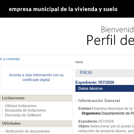
Ir a contenido
Inicio
Inicio
Acceda a más información con su
certificado digital
Expediente: 057/2026
Datos básicos
Licitaciones
Información General
Últimas licitaciones
Entidad
Empresa Municipal de la 
Búsqueda de licitaciones
Organismo
Departamento de P
Descarga de Software
Expediente
057/2026
Utilidades
Objeto
Seleccionar por el jurado 
redacción de proyecto básico, pr
Verificación de documentos