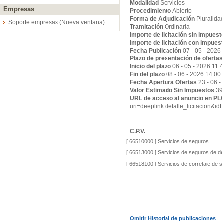
Modalidad
Servicios
Empresas
Procedimiento
Abierto
Forma de Adjudicación
Pluralida
Soporte empresas (Nueva ventana)
Tramitación
Ordinaria
Importe de licitación sin impues
Importe de licitación con impues
Fecha Publicación
07 - 05 - 2026
Plazo de presentación de oferta
Inicio del plazo
06 - 05 - 2026 11:
Fin del plazo
08 - 06 - 2026 14:00
Fecha Apertura Ofertas
23 - 06 
Valor Estimado Sin Impuestos
39
URL de acceso al anuncio en P
uri=deeplink:detalle_licitaci
C.P.V.
[ 66510000 ]
Servicios de seguros.
[ 66513000 ]
Servicios de seguros de de
[ 66518100 ]
Servicios de corretaje de 
Omitir Historial de publicaciones