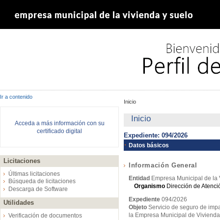
Ir a contenido
Inicio
Inicio
Acceda a más información con su
certificado digital
Expediente: 094/2026
Datos básicos
Licitaciones
Información General
Últimas licitaciones
Entidad
Empresa Municipal de la 
Búsqueda de licitaciones
Organismo
Dirección de Atenc
Descarga de Software
Expediente
094/2026
Utilidades
Objeto
Servicio de seguro de imp
la Empresa Municipal de Vivienda
Verificación de documentos