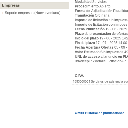
Modalidad
Servicios
Empresas
Procedimiento
Abierto
Forma de Adjudicación
Pluralida
Soporte empresas (Nueva ventana)
Tramitación
Ordinaria
Importe de licitación sin impues
Importe de licitación con impues
Fecha Publicación
19 - 06 - 2025
Plazo de presentación de oferta
Inicio del plazo
19 - 06 - 2025 14:
Fin del plazo
17 - 07 - 2025 14:00
Fecha Apertura Ofertas
05 - 09 
Valor Estimado Sin Impuestos
49
URL de acceso al anuncio en P
uri=deeplink:detalle_licitaci
C.P.V.
[ 85300000 ]
Servicios de asistencia so
Omitir Historial de publicaciones