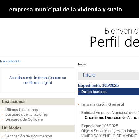
Ir a contenido
Inicio
Inicio
Acceda a más información con su
certificado digital
Expediente: 105/2025
Datos básicos
Licitaciones
Información General
Últimas licitaciones
Entidad
Empresa Municipal de la 
Búsqueda de licitaciones
Organismo
Dirección de Atenc
Descarga de Software
Expediente
105/2025
Utilidades
Objeto
Servicio de gestión integ
VIVIENDA Y SUELO DE MADRID, 
Verificación de documentos