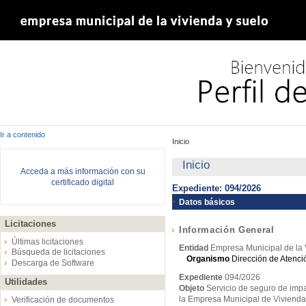
Ir a contenido
Inicio
Inicio
Acceda a más información con su
certificado digital
Expediente: 094/2026
Datos básicos
Licitaciones
Información General
Últimas licitaciones
Entidad
Empresa Municipal de la 
Búsqueda de licitaciones
Organismo
Dirección de Atenc
Descarga de Software
Expediente
094/2026
Utilidades
Objeto
Servicio de seguro de imp
la Empresa Municipal de Vivienda
Verificación de documentos