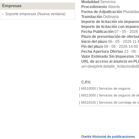
Modalidad
Servicios
Empresas
Procedimiento
Abierto
Forma de Adjudicación
Pluralida
Soporte empresas (Nueva ventana)
Tramitación
Ordinaria
Importe de licitación sin impues
Importe de licitación con impues
Fecha Publicación
07 - 05 - 2026
Plazo de presentación de oferta
Inicio del plazo
06 - 05 - 2026 11:
Fin del plazo
08 - 06 - 2026 14:00
Fecha Apertura Ofertas
23 - 06 
Valor Estimado Sin Impuestos
39
URL de acceso al anuncio en P
uri=deeplink:detalle_licitaci
C.P.V.
[ 66510000 ]
Servicios de seguros.
[ 66513000 ]
Servicios de seguros de de
[ 66518100 ]
Servicios de corretaje de 
Omitir Historial de publicaciones