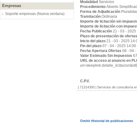
Modalidad
Servicios
Empresas
Procedimiento
Abierto Simplifica
Forma de Adjudicación
Pluralida
Soporte empresas (Nueva ventana)
Tramitación
Ordinaria
Importe de licitación sin impues
Importe de licitación con impues
Fecha Publicación
21 - 03 - 2025
Plazo de presentación de oferta
Inicio del plazo
21 - 03 - 2025 14:
Fin del plazo
07 - 04 - 2025 14:00
Fecha Apertura Ofertas
08 - 04 
Valor Estimado Sin Impuestos
67
URL de acceso al anuncio en P
uri=deeplink:detalle_licitac
C.P.V.
[ 71314300 ]
Servicios de consultoría e
Omitir Historial de publicaciones