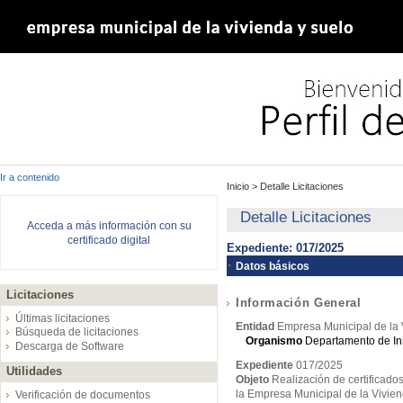
Ir a contenido
Inicio
>
Detalle Licitaciones
Detalle Licitaciones
Acceda a más información con su
certificado digital
Expediente: 017/2025
Datos básicos
Licitaciones
Información General
Últimas licitaciones
Entidad
Empresa Municipal de la 
Búsqueda de licitaciones
Organismo
Departamento de In
Descarga de Software
Expediente
017/2025
Utilidades
Objeto
Realización de certificados
la Empresa Municipal de la Vivien
Verificación de documentos