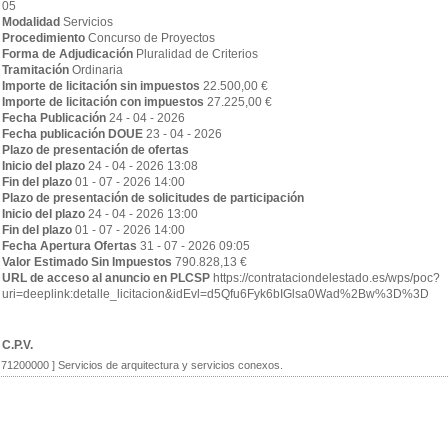
05
Modalidad
Servicios
Procedimiento
Concurso de Proyectos
Forma de Adjudicación
Pluralidad de Criterios
Tramitación
Ordinaria
Importe de licitación sin impuestos
22.500,00 €
Importe de licitación con impuestos
27.225,00 €
Fecha Publicación
24 - 04 - 2026
Fecha publicación DOUE
23 - 04 - 2026
Plazo de presentación de ofertas
Inicio del plazo
24 - 04 - 2026 13:08
Fin del plazo
01 - 07 - 2026 14:00
Plazo de presentación de solicitudes de participación
Inicio del plazo
24 - 04 - 2026 13:00
Fin del plazo
01 - 07 - 2026 14:00
Fecha Apertura Ofertas
31 - 07 - 2026 09:05
Valor Estimado Sin Impuestos
790.828,13 €
URL de acceso al anuncio en PLCSP
https://contrataciondelestado.es/wps/poc?
uri=deeplink:detalle_licitacion&idEvl=d5Qfu6Fyk6bIGlsa0Wad%2Bw%3D%3D
C.P.V.
[ 71200000 ]
Servicios de arquitectura y servicios conexos.