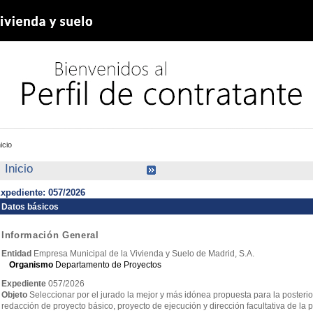
nicio
Inicio
xpediente: 057/2026
Datos básicos
Información General
Entidad
Empresa Municipal de la Vivienda y Suelo de Madrid, S.A.
Organismo
Departamento de Proyectos
Expediente
057/2026
Objeto
Seleccionar por el jurado la mejor y más idónea propuesta para la posterio
redacción de proyecto básico, proyecto de ejecución y dirección facultativa d