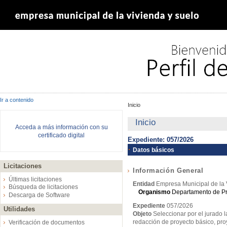
Ir a contenido
Inicio
Inicio
Acceda a más información con su
certificado digital
Expediente: 057/2026
Datos básicos
Licitaciones
Información General
Últimas licitaciones
Entidad
Empresa Municipal de la 
Búsqueda de licitaciones
Organismo
Departamento de P
Descarga de Software
Expediente
057/2026
Utilidades
Objeto
Seleccionar por el jurado 
redacción de proyecto básico, pr
Verificación de documentos