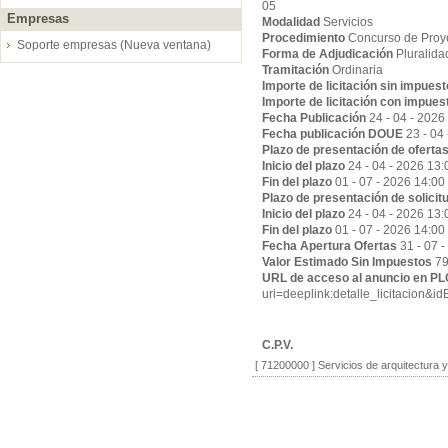
05
Empresas
Modalidad
Servicios
Procedimiento
Concurso de Proy
Soporte empresas (Nueva ventana)
Forma de Adjudicación
Pluralida
Tramitación
Ordinaria
Importe de licitación sin impues
Importe de licitación con impues
Fecha Publicación
24 - 04 - 2026
Fecha publicación DOUE
23 - 04
Plazo de presentación de oferta
Inicio del plazo
24 - 04 - 2026 13:
Fin del plazo
01 - 07 - 2026 14:00
Plazo de presentación de solicit
Inicio del plazo
24 - 04 - 2026 13:
Fin del plazo
01 - 07 - 2026 14:00
Fecha Apertura Ofertas
31 - 07 
Valor Estimado Sin Impuestos
79
URL de acceso al anuncio en P
uri=deeplink:detalle_licitaci
C.P.V.
[ 71200000 ]
Servicios de arquitectura 