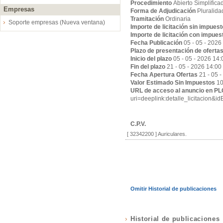
Procedimiento
Abierto Simplifica
Empresas
Forma de Adjudicación
Pluralida
Tramitación
Ordinaria
Soporte empresas (Nueva ventana)
Importe de licitación sin impues
Importe de licitación con impues
Fecha Publicación
05 - 05 - 2026
Plazo de presentación de oferta
Inicio del plazo
05 - 05 - 2026 14:
Fin del plazo
21 - 05 - 2026 14:00
Fecha Apertura Ofertas
21 - 05 
Valor Estimado Sin Impuestos
10
URL de acceso al anuncio en P
uri=deeplink:detalle_licitac
C.P.V.
[ 32342200 ]
Auriculares.
Omitir Historial de publicaciones
Historial de publicaciones