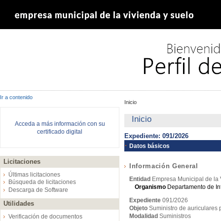
Ir a contenido
Inicio
Inicio
Acceda a más información con su
certificado digital
Expediente: 091/2026
Datos básicos
Licitaciones
Información General
Últimas licitaciones
Entidad
Empresa Municipal de la 
Búsqueda de licitaciones
Organismo
Departamento de In
Descarga de Software
Expediente
091/2026
Utilidades
Objeto
Suministro de auriculares 
Modalidad
Suministros
Verificación de documentos