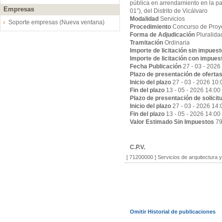
pública en arrendamiento en la p
Empresas
01”), del Distrito de Vicálvaro
Modalidad
Servicios
Soporte empresas (Nueva ventana)
Procedimiento
Concurso de Proy
Forma de Adjudicación
Pluralida
Tramitación
Ordinaria
Importe de licitación sin impues
Importe de licitación con impues
Fecha Publicación
27 - 03 - 2026
Plazo de presentación de oferta
Inicio del plazo
27 - 03 - 2026 10:
Fin del plazo
13 - 05 - 2026 14:00
Plazo de presentación de solicit
Inicio del plazo
27 - 03 - 2026 14:
Fin del plazo
13 - 05 - 2026 14:00
Valor Estimado Sin Impuestos
79
C.P.V.
[ 71200000 ]
Servicios de arquitectura 
Omitir Historial de publicaciones