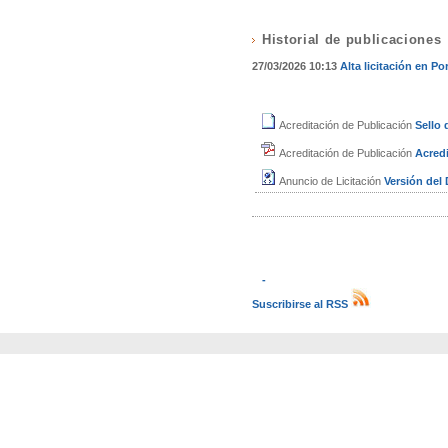
Historial de publicaciones
27/03/2026 10:13
Alta licitación en Por
Acreditación de Publicación
Sello
Acreditación de Publicación
Acredi
Anuncio de Licitación
Versión de
-
Suscribirse al RSS