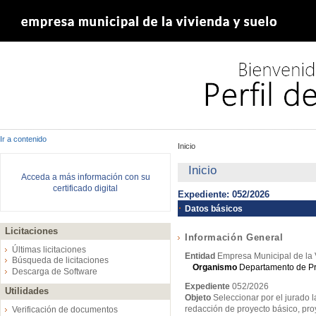
Ir a contenido
Inicio
Inicio
Acceda a más información con su
certificado digital
Expediente: 052/2026
Datos básicos
Licitaciones
Información General
Últimas licitaciones
Entidad
Empresa Municipal de la 
Búsqueda de licitaciones
Organismo
Departamento de P
Descarga de Software
Expediente
052/2026
Utilidades
Objeto
Seleccionar por el jurado 
redacción de proyecto básico, pro
Verificación de documentos