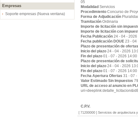
05
Empresas
Modalidad
Servicios
Procedimiento
Concurso de Proy
Soporte empresas (Nueva ventana)
Forma de Adjudicación
Pluralida
Tramitación
Ordinaria
Importe de licitación sin impues
Importe de licitación con impues
Fecha Publicación
24 - 04 - 2026
Fecha publicación DOUE
23 - 04
Plazo de presentación de oferta
Inicio del plazo
24 - 04 - 2026 13:
Fin del plazo
01 - 07 - 2026 14:00
Plazo de presentación de solicit
Inicio del plazo
24 - 04 - 2026 13:
Fin del plazo
01 - 07 - 2026 14:00
Fecha Apertura Ofertas
31 - 07 
Valor Estimado Sin Impuestos
79
URL de acceso al anuncio en P
uri=deeplink:detalle_licitaci
C.P.V.
[ 71200000 ]
Servicios de arquitectura 