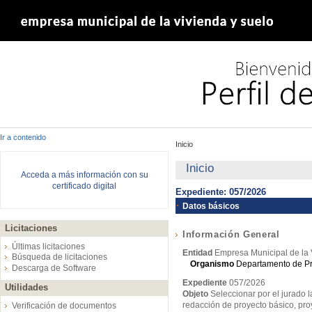
Ir a contenido
Inicio
Inicio
Acceda a más información con su
certificado digital
Expediente: 057/2026
Datos básicos
Licitaciones
Información General
Últimas licitaciones
Entidad
Empresa Municipal de la 
Búsqueda de licitaciones
Organismo
Departamento de P
Descarga de Software
Expediente
057/2026
Utilidades
Objeto
Seleccionar por el jurado 
redacción de proyecto básico, pr
Verificación de documentos