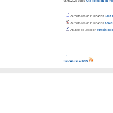
06/03/2026 10:56
Alta licitación en Por
Acreditación de Publicación
Sello
Acreditación de Publicación
Acredi
Anuncio de Licitación
Versión de
-
Suscribirse al RSS