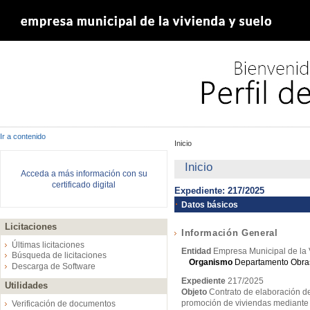
Ir a contenido
Inicio
Inicio
Acceda a más información con su
certificado digital
Expediente: 217/2025
Datos básicos
Licitaciones
Información General
Últimas licitaciones
Entidad
Empresa Municipal de la 
Búsqueda de licitaciones
Organismo
Departamento Obras 
Descarga de Software
Expediente
217/2025
Utilidades
Objeto
Contrato de elaboración de
promoción de viviendas mediante co
Verificación de documentos