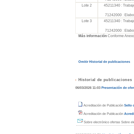
Lote 2
45211340 : Trabaj
71242000 : Elabor
Lote 3
45211340 : Trabaj
71242000 : Elabor
Más información
Conforme Anex
Omitir Historial de publicaciones
Historial de publicaciones
06/03/2026 11:03
Presentación de ofer
Acreditación de Publicación
Sello
Acreditación de Publicación
Acredi
Sobre electrónico ofertas
Sobre el