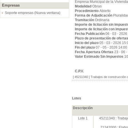
Empresa Municipal de la Vivienda
Empresas
Modalidad
Obras
Procedimiento
Abierto
Soporte empresas (Nueva ventana)
Forma de Adjudicación
Pluralida
Tramitación
Ordinaria
Importe de licitación sin impues
Importe de licitación con impues
Fecha Publicación
06 - 03 - 2026
Plazo de presentación de oferta
Inicio del plazo
05 - 03 - 2026 15:
Fin del plazo
07 - 05 - 2026 14:00
Fecha Apertura Ofertas
23 - 06 
Valor Estimado Sin Impuestos
10
C.P.V.
[ 45211340 ]
Trabajos de construcción d
Lotes
Descripción
Lote 1
45211340 : Trabaj
71242000 : Elabor