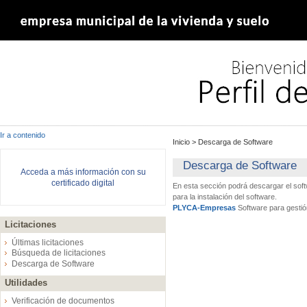
Ir a contenido
Inicio
>
Descarga de Software
Descarga de Software
Acceda a más información con su
certificado digital
En esta sección podrá descargar el sof
para la instalación del software.
PLYCA-Empresas
Software para gestió
Licitaciones
Últimas licitaciones
Búsqueda de licitaciones
Descarga de Software
Utilidades
Verificación de documentos