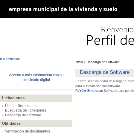
Ir a contenido
Inicio
>
Descarga de Software
Descarga de Software
Acceda a más información con su
certificado digital
En esta sección podrá descargar el sof
para la instalación del software.
PLYCA-Empresas
Software para gestió
Licitaciones
Últimas licitaciones
Búsqueda de licitaciones
Descarga de Software
Utilidades
Verificación de documentos