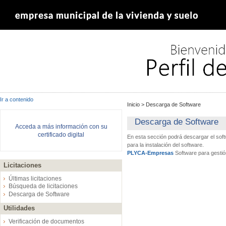
Ir a contenido
Inicio
>
Descarga de Software
Descarga de Software
Acceda a más información con su
certificado digital
En esta sección podrá descargar el sof
para la instalación del software.
PLYCA-Empresas
Software para gestió
Licitaciones
Últimas licitaciones
Búsqueda de licitaciones
Descarga de Software
Utilidades
Verificación de documentos