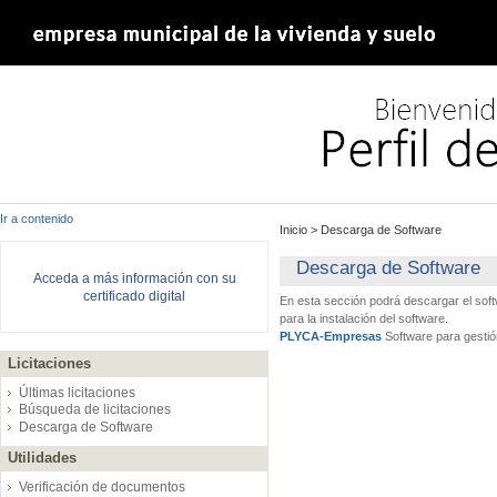
Ir a contenido
Inicio
>
Descarga de Software
Descarga de Software
Acceda a más información con su
certificado digital
En esta sección podrá descargar el sof
para la instalación del software.
PLYCA-Empresas
Software para gestió
Licitaciones
Últimas licitaciones
Búsqueda de licitaciones
Descarga de Software
Utilidades
Verificación de documentos