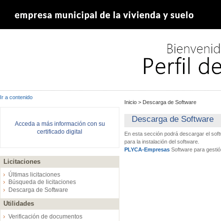
Ir a contenido
Inicio
>
Descarga de Software
Descarga de Software
Acceda a más información con su
certificado digital
En esta sección podrá descargar el sof
para la instalación del software.
PLYCA-Empresas
Software para gestió
Licitaciones
Últimas licitaciones
Búsqueda de licitaciones
Descarga de Software
Utilidades
Verificación de documentos