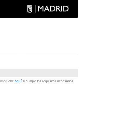
 Compruebe
aquí
si cumple los requisitos necesarios