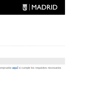
 Compruebe
aquí
si cumple los requisitos necesarios