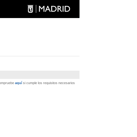
 Compruebe
aquí
si cumple los requisitos necesarios