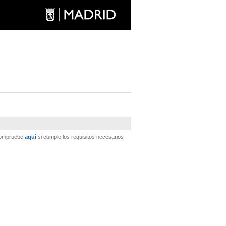
 Compruebe
aquí
si cumple los requisitos necesarios