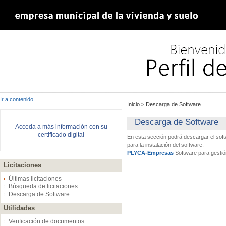
Ir a contenido
Inicio
>
Descarga de Software
Descarga de Software
Acceda a más información con su
certificado digital
En esta sección podrá descargar el sof
para la instalación del software.
PLYCA-Empresas
Software para gestió
Licitaciones
Últimas licitaciones
Búsqueda de licitaciones
Descarga de Software
Utilidades
Verificación de documentos