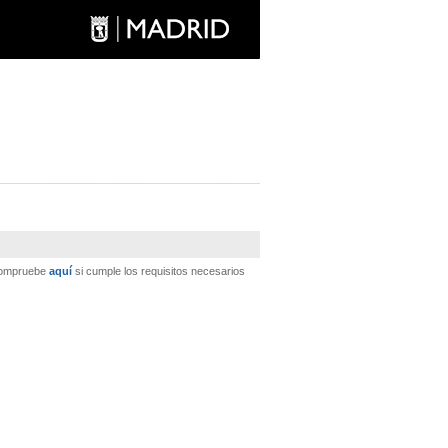
 Compruebe
aquí
si cumple los requisitos necesarios