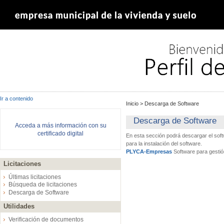
Ir a contenido
Inicio
>
Descarga de Software
Descarga de Software
Acceda a más información con su
certificado digital
En esta sección podrá descargar el sof
para la instalación del software.
PLYCA-Empresas
Software para gestió
Licitaciones
Últimas licitaciones
Búsqueda de licitaciones
Descarga de Software
Utilidades
Verificación de documentos