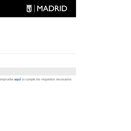
 Compruebe
aquí
si cumple los requisitos necesarios