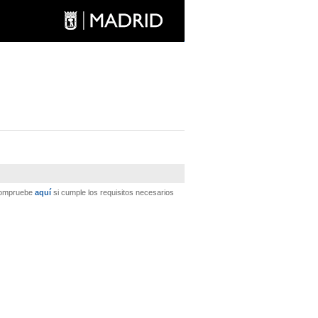
 Compruebe
aquí
si cumple los requisitos necesarios