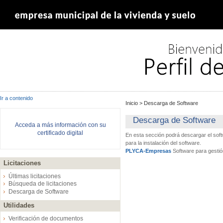
Ir a contenido
Inicio
>
Descarga de Software
Descarga de Software
Acceda a más información con su
certificado digital
En esta sección podrá descargar el sof
para la instalación del software.
PLYCA-Empresas
Software para gestió
Licitaciones
Últimas licitaciones
Búsqueda de licitaciones
Descarga de Software
Utilidades
Verificación de documentos