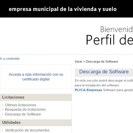
Ir a contenido
Inicio
>
Descarga de Software
Descarga de Software
Acceda a más información con su
certificado digital
En esta sección podrá descargar el sof
para la instalación del software.
PLYCA-Empresas
Software para gestió
Licitaciones
Últimas licitaciones
Búsqueda de licitaciones
Descarga de Software
Utilidades
Verificación de documentos