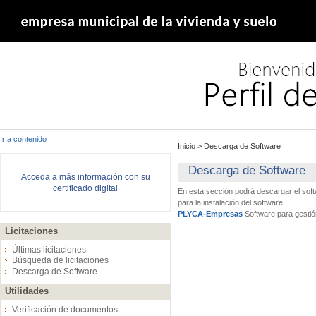
Ir a contenido
Inicio
>
Descarga de Software
Descarga de Software
Acceda a más información con su
certificado digital
En esta sección podrá descargar el sof
para la instalación del software.
PLYCA-Empresas
Software para gestió
Licitaciones
Últimas licitaciones
Búsqueda de licitaciones
Descarga de Software
Utilidades
Verificación de documentos