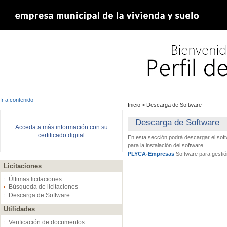
Ir a contenido
Inicio
>
Descarga de Software
Descarga de Software
Acceda a más información con su
certificado digital
En esta sección podrá descargar el sof
para la instalación del software.
PLYCA-Empresas
Software para gestió
Licitaciones
Últimas licitaciones
Búsqueda de licitaciones
Descarga de Software
Utilidades
Verificación de documentos