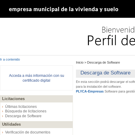
Ir a contenido
Inicio
>
Descarga de Software
Descarga de Software
Acceda a más información con su
certificado digital
En esta sección podrá descargar el sof
para la instalación del software.
PLYCA-Empresas
Software para gestió
Licitaciones
Últimas licitaciones
Búsqueda de licitaciones
Descarga de Software
Utilidades
Verificación de documentos