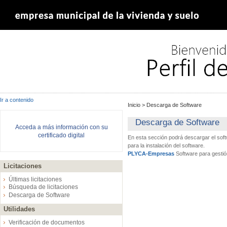
Ir a contenido
Inicio
>
Descarga de Software
Descarga de Software
Acceda a más información con su
certificado digital
En esta sección podrá descargar el sof
para la instalación del software.
PLYCA-Empresas
Software para gestió
Licitaciones
Últimas licitaciones
Búsqueda de licitaciones
Descarga de Software
Utilidades
Verificación de documentos