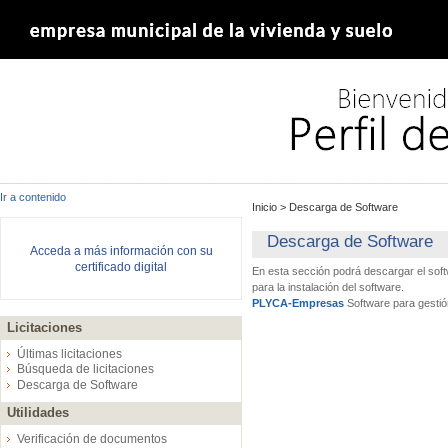
Ir a contenido
Inicio
>
Descarga de Software
Descarga de Software
Acceda a más información con su
certificado digital
En esta sección podrá descargar el sof
para la instalación del software.
PLYCA-Empresas
Software para gestió
Licitaciones
Últimas licitaciones
Búsqueda de licitaciones
Descarga de Software
Utilidades
Verificación de documentos