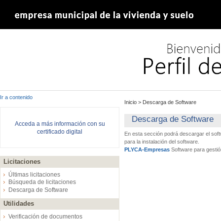
Ir a contenido
Inicio
>
Descarga de Software
Descarga de Software
Acceda a más información con su
certificado digital
En esta sección podrá descargar el sof
para la instalación del software.
PLYCA-Empresas
Software para gestió
Licitaciones
Últimas licitaciones
Búsqueda de licitaciones
Descarga de Software
Utilidades
Verificación de documentos