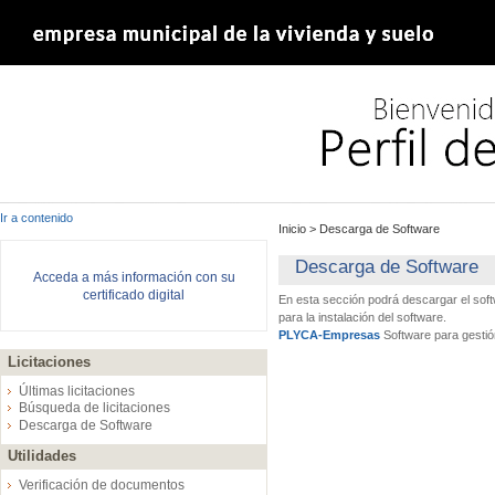
Ir a contenido
Inicio
>
Descarga de Software
Descarga de Software
Acceda a más información con su
certificado digital
En esta sección podrá descargar el sof
para la instalación del software.
PLYCA-Empresas
Software para gestió
Licitaciones
Últimas licitaciones
Búsqueda de licitaciones
Descarga de Software
Utilidades
Verificación de documentos