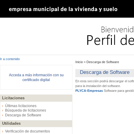
Ir a contenido
Inicio
>
Descarga de Software
Descarga de Software
Acceda a más información con su
certificado digital
En esta sección podrá descargar el sof
para la instalación del software.
PLYCA-Empresas
Software para gestió
Licitaciones
Últimas licitaciones
Búsqueda de licitaciones
Descarga de Software
Utilidades
Verificación de documentos