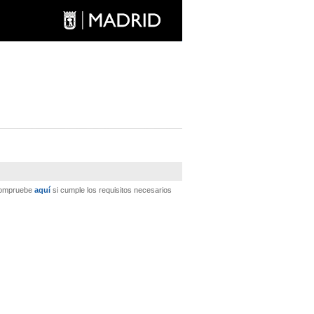
 Compruebe
aquí
si cumple los requisitos necesarios