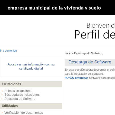
Ir a contenido
Inicio
>
Descarga de Software
Descarga de Software
Acceda a más información con su
certificado digital
En esta sección podrá descargar el sof
para la instalación del software.
PLYCA-Empresas
Software para gestió
Licitaciones
Últimas licitaciones
Búsqueda de licitaciones
Descarga de Software
Utilidades
Verificación de documentos