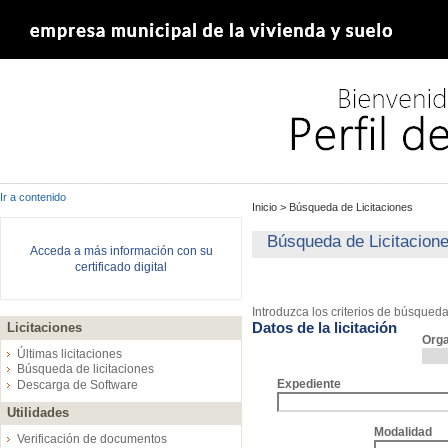
Ir a contenido
Inicio
>
Búsqueda de Licitaciones
Búsqueda de Licitacion
Acceda a más información con su
certificado digital
Introduzca los criterios de búsqued
Datos de la licitación
Licitaciones
Org
Últimas licitaciones
Búsqueda de licitaciones
Expediente
Descarga de Software
Utilidades
Modalidad
Verificación de documentos