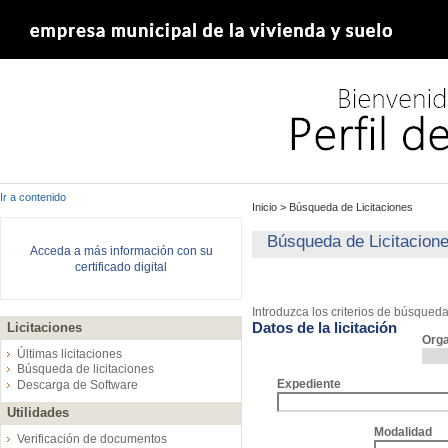
Ir a contenido
Inicio
>
Búsqueda de Licitaciones
Búsqueda de Licitacion
Acceda a más información con su
certificado digital
Introduzca los criterios de búsqued
Datos de la licitación
Licitaciones
Org
Últimas licitaciones
Búsqueda de licitaciones
Expediente
Descarga de Software
Utilidades
Modalidad
Verificación de documentos