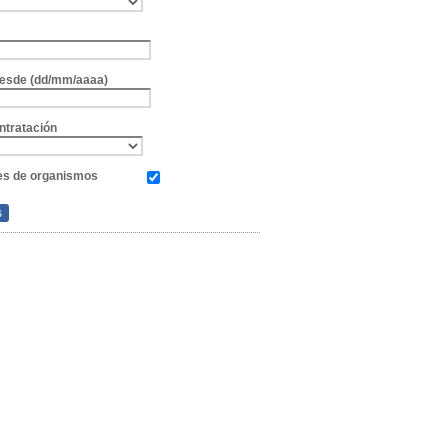
e
 desde (dd/mm/aaaa)
ntratación
es de organismos