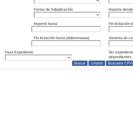
Forma de Adjudicación
Importe desd
Importe hasta
Fin licitación
Fin licitación hasta (dd/mm/aaaa)
Sistema de co
Fase Expediente
Ver expedient
dependientes