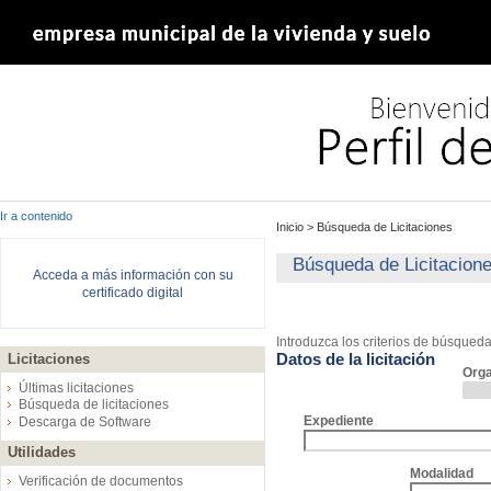
Ir a contenido
Inicio
>
Búsqueda de Licitaciones
Búsqueda de Licitacion
Acceda a más información con su
certificado digital
Introduzca los criterios de búsqued
Datos de la licitación
Licitaciones
Org
Últimas licitaciones
Búsqueda de licitaciones
Expediente
Descarga de Software
Utilidades
Modalidad
Verificación de documentos