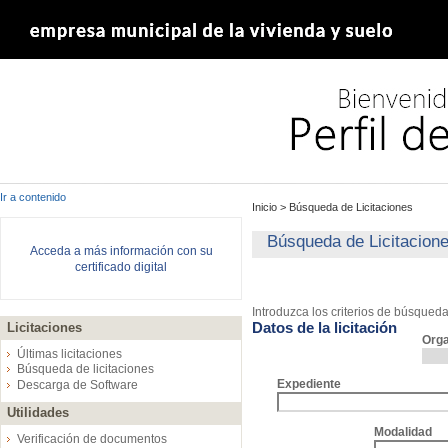
Ir a contenido
Inicio
>
Búsqueda de Licitaciones
Búsqueda de Licitacion
Acceda a más información con su
certificado digital
Introduzca los criterios de búsqued
Datos de la licitación
Licitaciones
Org
Últimas licitaciones
Búsqueda de licitaciones
Expediente
Descarga de Software
Utilidades
Modalidad
Verificación de documentos