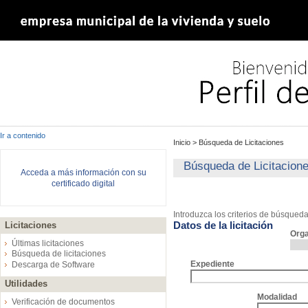
Ir a contenido
Inicio
>
Búsqueda de Licitaciones
Búsqueda de Licitacion
Acceda a más información con su
certificado digital
Introduzca los criterios de búsqued
Datos de la licitación
Licitaciones
Org
Últimas licitaciones
Búsqueda de licitaciones
Expediente
Descarga de Software
Utilidades
Modalidad
Verificación de documentos