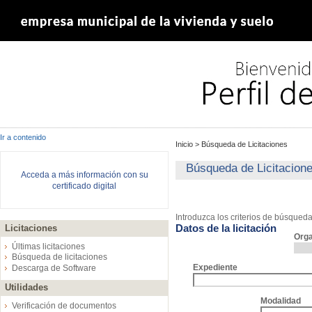
Ir a contenido
Inicio
>
Búsqueda de Licitaciones
Búsqueda de Licitacion
Acceda a más información con su
certificado digital
Introduzca los criterios de búsqued
Datos de la licitación
Licitaciones
Org
Últimas licitaciones
Búsqueda de licitaciones
Expediente
Descarga de Software
Utilidades
Modalidad
Verificación de documentos