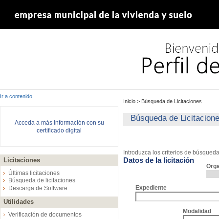
Ir a contenido
Inicio
>
Búsqueda de Licitaciones
Búsqueda de Licitacion
Acceda a más información con su
certificado digital
Introduzca los criterios de búsqued
Datos de la licitación
Licitaciones
Org
Últimas licitaciones
Búsqueda de licitaciones
Expediente
Descarga de Software
Utilidades
Modalidad
Verificación de documentos