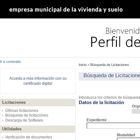
Ir a contenido
Inicio
>
Búsqueda de Licitaciones
Búsqueda de Licitacion
Acceda a más información con su
certificado digital
Introduzca los criterios de búsqued
Datos de la licitación
Licitaciones
Org
Últimas licitaciones
Búsqueda de licitaciones
Expediente
Descarga de Software
Utilidades
Modalidad
Verificación de documentos