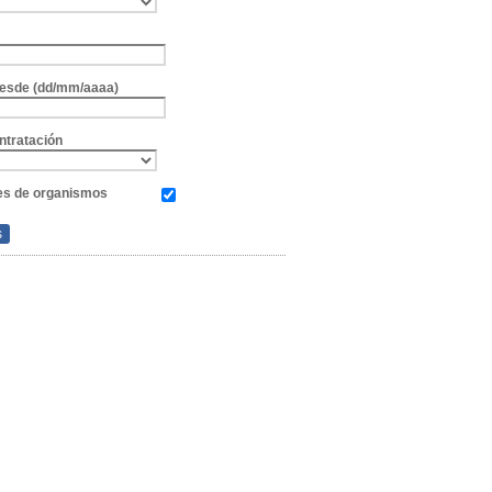
e
 desde (dd/mm/aaaa)
ntratación
es de organismos