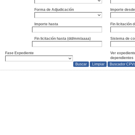
Forma de Adjudicación
Importe desd
Importe hasta
Fin licitación
Fin licitación hasta (dd/mm/aaaa)
Sistema de co
Fase Expediente
Ver expedient
dependientes