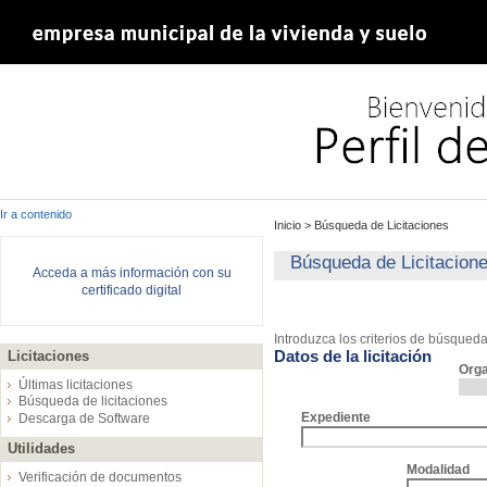
Ir a contenido
Inicio
>
Búsqueda de Licitaciones
Búsqueda de Licitacion
Acceda a más información con su
certificado digital
Introduzca los criterios de búsqued
Datos de la licitación
Licitaciones
Org
Últimas licitaciones
Búsqueda de licitaciones
Expediente
Descarga de Software
Utilidades
Modalidad
Verificación de documentos