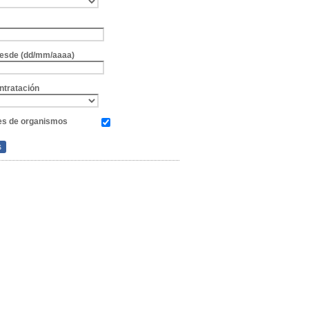
e
 desde (dd/mm/aaaa)
ntratación
es de organismos