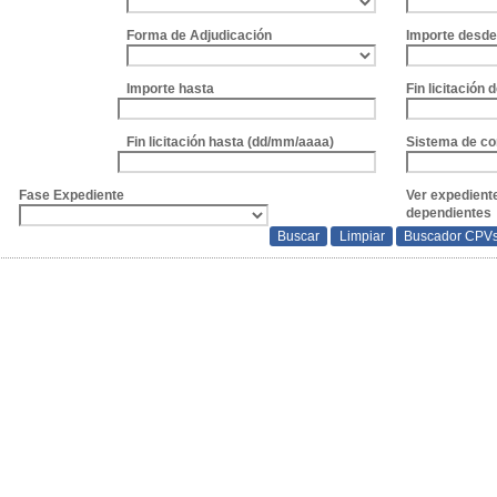
Forma de Adjudicación
Importe desd
Importe hasta
Fin licitación
Fin licitación hasta (dd/mm/aaaa)
Sistema de co
Fase Expediente
Ver expedient
dependientes